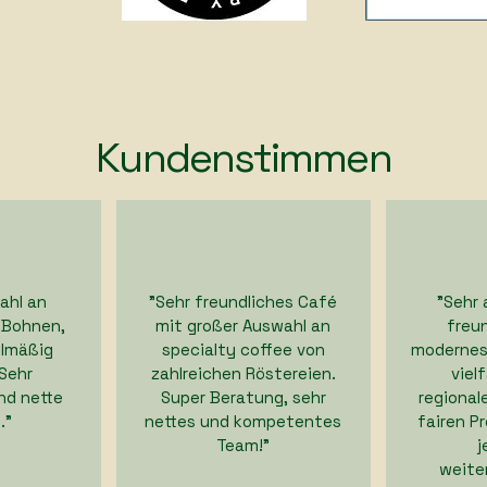
Kundenstimmen
ahl an
"Sehr freundliches Café
​"Seh
 Bohnen,
mit großer Auswahl an
freu
elmäßig
specialty coffee von
modernes
Sehr
zahlreichen Röstereien.
viel
nd nette
Super Beratung, sehr
regional
."
nettes und kompetentes
fairen P
Team!"
j
weite