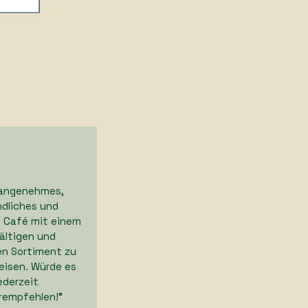
r angenehmes,
ndliches und
 Café mit einem
fältigen und
en Sortiment zu
reisen. Würde es
ederzeit
rempfehlen!"