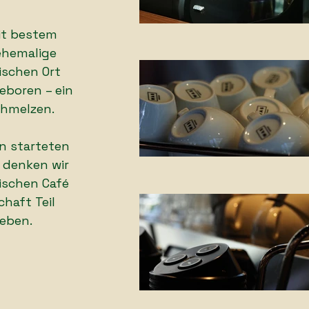
mit bestem
 ehemalige
ischen Ort
 geboren
–
ein
schmelzen.
en starteten
G denken wir
ischen Café
haft Teil
leben.