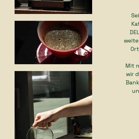
Se
Ka
DEL
weite
Or
Mit 
wir 
Bank
un